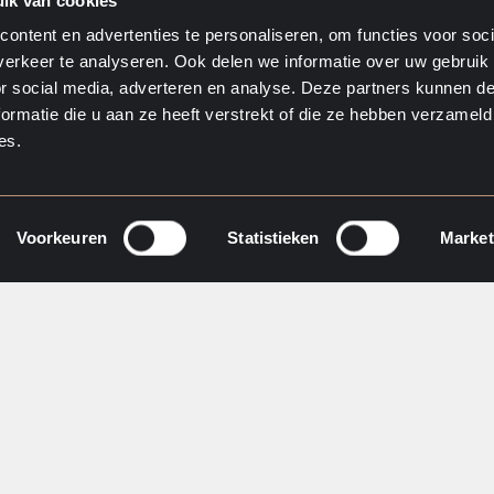
ik van cookies
ontent en advertenties te personaliseren, om functies voor soci
erkeer te analyseren. Ook delen we informatie over uw gebruik
Last Name
*
loyees in building
or social media, adverteren en analyse. Deze partners kunnen 
ormatie die u aan ze heeft verstrekt of die ze hebben verzameld
es.
rough recognised
Company Name
*
. This allows
ess or vitality
Voorkeuren
Statistieken
Market
Phone Number
*
BFNL)
or
Go-Vital
?
Email
*
s or vitality portal
Refer a 
nt and vitality