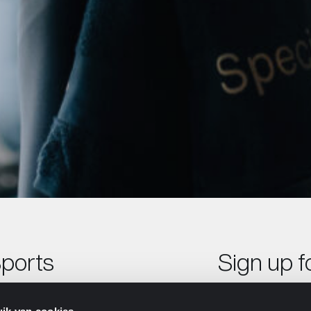
Sports
Sign up f
First Name
*