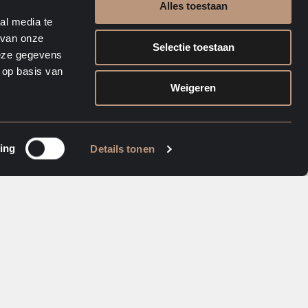
Alles toestaan
al media te
 van onze
Selectie toestaan
deze gegevens
 op basis van
Weigeren
ing
Details tonen
Colleague